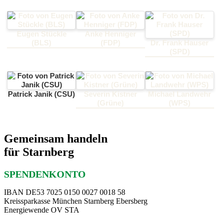
Eugen Stückle
Anke Henniger
(BLS)
(FDP)
Dr. Frank Hauser
(SPD)
Patrick Janik (CSU)
Severin Kistner
Michael Landwehr
(Grüne)
(WPS)
Gemeinsam handeln
für Starnberg
SPENDENKONTO
IBAN DE53 7025 0150 0027 0018 58
Kreissparkasse München Starnberg Ebersberg
Energiewende OV STA