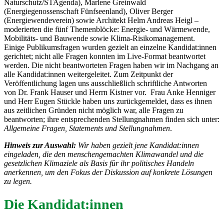
Naturschutz/STAgenda), Marlene Greinwald
(Energiegenossenschaft Fünfseenland), Oliver Berger
(Energiewendeverein) sowie Architekt Helm Andreas Heigl –
moderierten die fünf Themenblöcke: Energie- und Wärmewende,
Mobilitäts- und Bauwende sowie Klima-Risikomanagement.
Einige Publikumsfragen wurden gezielt an einzelne Kandidat:innen
gerichtet; nicht alle Fragen konnten im Live-Format beantwortet
werden. Die nicht beantworteten Fragen haben wir im Nachgang an
alle Kandidat:innen weitergeleitet. Zum Zeitpunkt der
Veröffentlichung lagen uns ausschließlich schriftliche Antworten
von Dr. Frank Hauser und Herrn Kistner vor. Frau Anke Henniger
und Herr Eugen Stückle haben uns zurückgemeldet, dass es ihnen
aus zeitlichen Gründen nicht möglich war, alle Fragen zu
beantworten; ihre entsprechenden Stellungnahmen finden sich unter:
Allgemeine Fragen, Statements und Stellungnahmen
.
Hinweis zur Auswahl:
Wir haben gezielt jene Kandidat:innen
eingeladen, die den menschengemachten Klimawandel und die
gesetzlichen Klimaziele als Basis für ihr politisches Handeln
anerkennen, um den Fokus der Diskussion auf konkrete Lösungen
zu legen.
Die Kandidat:innen