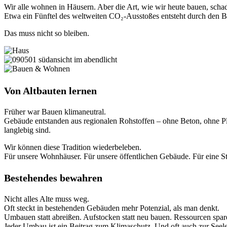
Wir alle wohnen in Häusern. Aber die Art, wie wir heute bauen, scha
Etwa ein Fünftel des weltweiten CO₂-Ausstoßes entsteht durch den 
Das muss nicht so bleiben.
Von Altbauten lernen
Früher war Bauen klimaneutral.
Gebäude entstanden aus regionalen Rohstoffen – ohne Beton, ohne Plas
langlebig sind.
Wir können diese Tradition wiederbeleben.
Für unsere Wohnhäuser. Für unsere öffentlichen Gebäude. Für eine Sta
Bestehendes bewahren
Nicht alles Alte muss weg.
Oft steckt in bestehenden Gebäuden mehr Potenzial, als man denkt.
Umbauen statt abreißen. Aufstocken statt neu bauen. Ressourcen spar
Jeder Umbau ist ein Beitrag zum Klimaschutz. Und oft auch zur Seele