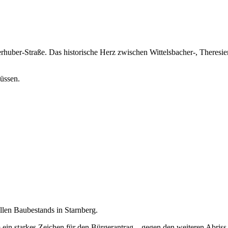
huber-Straße. Das historische Herz zwischen Wittelsbacher-, Theresie
üssen.
llen Baubestands in Starnberg.
 ein starkes Zeichen für den Bürgerantrag – gegen den weiteren Abriss