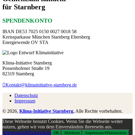
für Starnberg
SPENDENKONTO
IBAN DE53 7025 0150 0027 0018 58
Kreissparkasse München Starnberg Ebersberg
Energiewende OV STA
Klima-Initiative Starnberg
Possenhofener Straße 19
82319 Starnberg
Kontakt@klimainitiative-starnberg.de
Datenschutz
Impressum
© 2026,
Klima-Initiative Starnberg
, Alle Rechte vorbehalten.
Diese Webseite benutzt Cookies. Wenn Sie die Webseite weiter
nutzen, gehen wir von dem Einverständnis ihrereseits aus.
/impressum/#Datenschutz
OK
Ablehnen
/impressum/#Datenschutz